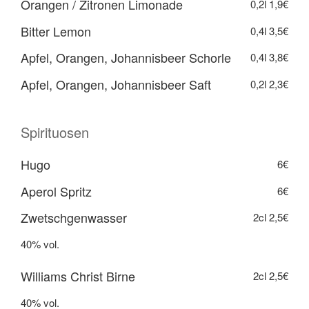
Orangen / Zitronen Limonade
0,2l
1,9€
Bitter Lemon
0,4l
3,5€
Apfel, Orangen, Johannisbeer Schorle
0,4l
3,8€
Apfel, Orangen, Johannisbeer Saft
0,2l
2,3€
Spirituosen
Hugo
6€
Aperol Spritz
6€
Zwetschgenwasser
2cl
2,5€
40% vol.
Williams Christ Birne
2cl
2,5€
40% vol.