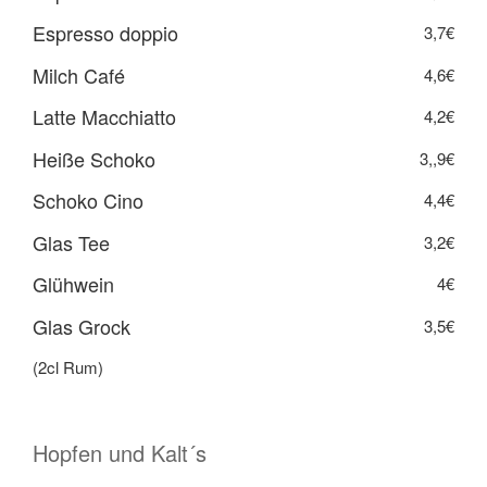
Espresso doppio
3,7€
Milch Café
4,6€
Latte Macchiatto
4,2€
Heiße Schoko
3,,9€
Schoko Cino
4,4€
Glas Tee
3,2€
Glühwein
4€
Glas Grock
3,5€
(2cl Rum)
Hopfen und Kalt´s