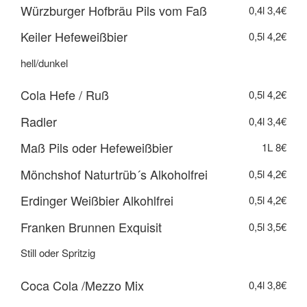
Würzburger Hofbräu Pils vom Faß
0,4l
3,4€
Keiler Hefeweißbier
0,5l
4,2€
hell/dunkel
Cola Hefe / Ruß
0,5l
4,2€
Radler
0,4l
3,4€
Maß Pils oder Hefeweißbier
1L
8€
Mönchshof Naturtrüb´s Alkoholfrei
0,5l
4,2€
Erdinger Weißbier Alkohlfrei
0,5l
4,2€
Franken Brunnen Exquisit
0,5l
3,5€
Still oder Spritzig
Coca Cola /Mezzo Mix
0,4l
3,8€