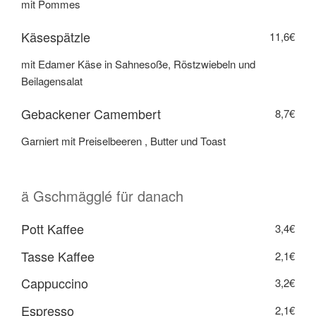
mit Pommes
Käsespätzle
11,6€
mit Edamer Käse in Sahnesoße, Röstzwiebeln und
Beilagensalat
Gebackener Camembert
8,7€
Garniert mit Preiselbeeren , Butter und Toast
ä Gschmägglé für danach
Pott Kaffee
3,4€
Tasse Kaffee
2,1€
Cappuccino
3,2€
Espresso
2,1€