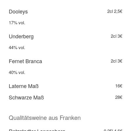
Dooleys
2cl
2,5€
17% vol.
Underberg
2cl
3€
44% vol.
Fernet Branca
2cl
3€
40% vol.
Laterne Maß
16€
Schwarze Maß
28€
Qualitätsweine aus Franken
0,25l
4,6€