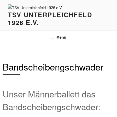
Zum
Inhalt
TSV UNTERPLEICHFELD
springen
1926 E.V.
Menü
Bandscheibengschwader
Unser Männerballett das
Bandscheibengschwader: