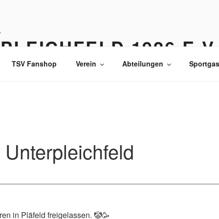
PLEICHFELD 1926 E.V
TSV Fanshop
Verein
Abteilungen
Sportgas
 Unterpleichfeld
ren in Pläfeld freigelassen. 🤡🥳