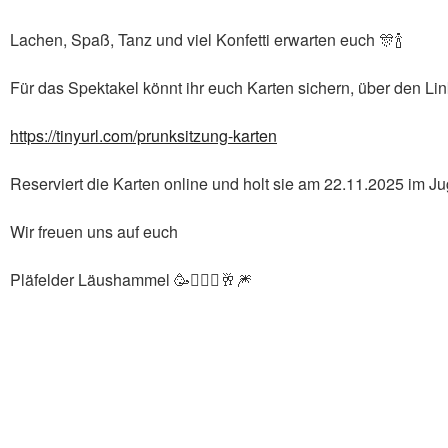
Lachen, Spaß, Tanz und viel Konfetti erwarten euch 🎊🍾
Für das Spektakel könnt ihr euch Karten sichern, über den Lin
https://tinyurl.com/prunksitzung-karten
Reserviert die Karten online und holt sie am 22.11.2025 im 
Wir freuen uns auf euch
Pläfelder Läushammel 🥳👯‍♀️✨🥂🎆